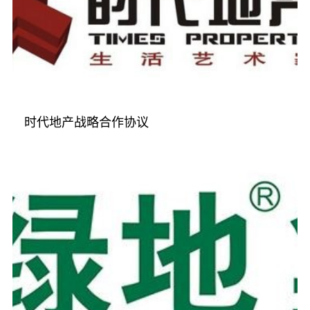
时代地产战略合作协议