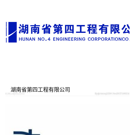
湖南省第四工程有限公司