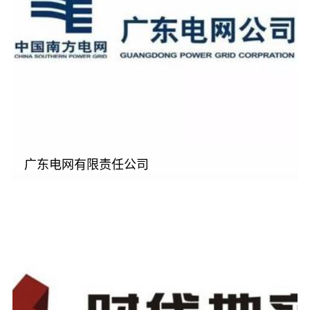
广东电网有限责任公司