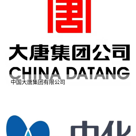
中国大唐集团有限公司